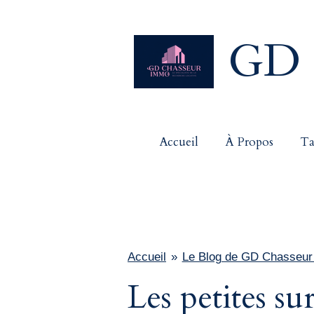
Passer
au
GD 
contenu
principal
Accueil
À Propos
Ta
Accueil
»
Le Blog de GD Chasseu
Les petites su