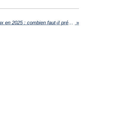
Loyer moyen à Bordeaux en 2025 : combien faut-il prévoir pour se loger ?
»