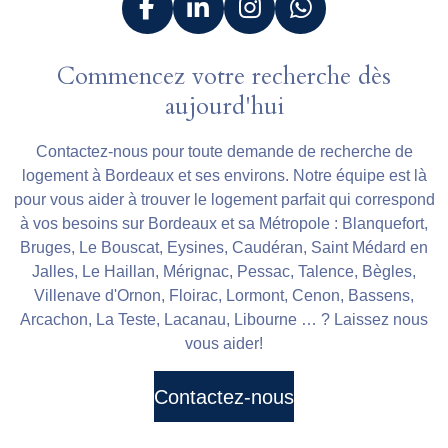
F
L
I
W
a
i
n
h
c
n
s
a
Commencez votre recherche dès
e
k
t
t
aujourd'hui
b
e
a
s
o
d
g
A
Contactez-nous pour toute demande de recherche de
o
I
r
p
logement à Bordeaux et ses environs. Notre équipe est là
k
n
a
p
pour vous aider à trouver le logement parfait qui correspond
m
à vos besoins sur Bordeaux et sa Métropole : Blanquefort,
Bruges, Le Bouscat, Eysines, Caudéran, Saint Médard en
Jalles, Le Haillan, Mérignac, Pessac, Talence, Bègles,
Villenave d'Ornon, Floirac, Lormont, Cenon, Bassens
,
Arcachon, La Teste, Lacanau, Libourne
… ? Laissez nous
vous aider!
Contactez-nous