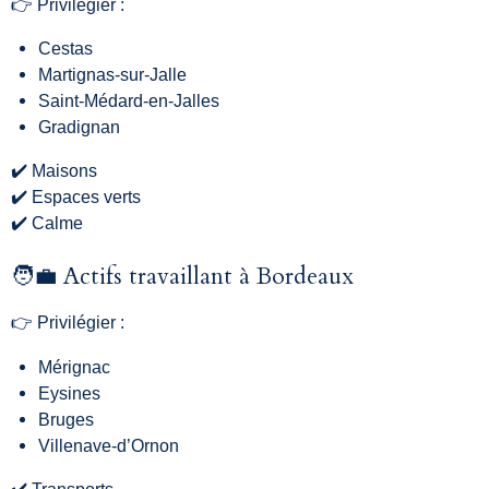
👉 Privilégier :
Cestas
Martignas-sur-Jalle
Saint-Médard-en-Jalles
Gradignan
✔️ Maisons
✔️ Espaces verts
✔️ Calme
🧑‍💼 Actifs travaillant à Bordeaux
👉 Privilégier :
Mérignac
Eysines
Bruges
Villenave-d’Ornon
✔️ Transports