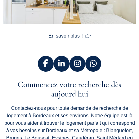
En savoir plus ! 👉
F
L
I
W
a
i
n
h
c
n
s
a
Commencez votre recherche dès
e
k
t
t
aujourd'hui
b
e
a
s
o
d
g
A
Contactez-nous pour toute demande de recherche de
o
I
r
p
logement à Bordeaux et ses environs. Notre équipe est là
k
n
a
p
pour vous aider à trouver le logement parfait qui correspond
m
à vos besoins sur Bordeaux et sa Métropole : Blanquefort,
Bruges, Le Bouscat, Eysines, Caudéran, Saint Médard en