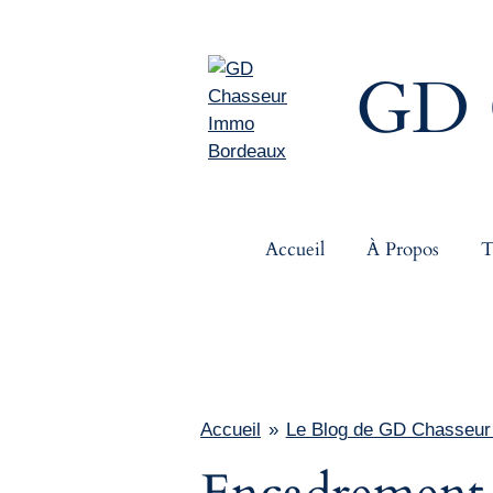
Passer
au
GD 
contenu
principal
Accueil
À Propos
T
Accueil
»
Le Blog de GD Chasseu