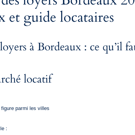
des loyers Bordeaux 20
x et guide locataires
oyers à Bordeaux : ce qu’il fa
ché locatif
igure parmi les villes
le :