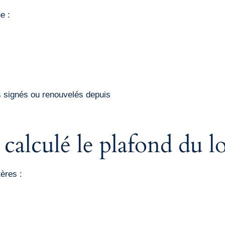
e :
ts signés ou renouvelés depuis
alculé le plafond du lo
ères :