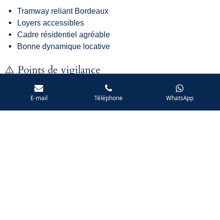
Tramway
reliant
Bordeaux
Loyers
accessibles
Cadre
résidentiel
agréable
Bonne
dynamique
locative
⚠️
Points
de
vigilance
Concurrence
entre
logements
similaires
E-mail
Téléphone
WhatsApp
Importance
de
la
proximité
transports
Sélectivité
accrue
des
locataires
🎯
Conclusion
Blanquefort
représente
une
alternative
intéressante
pour
louer
ou
investir
autour
de
Bordeaux
,
notamment
pour
les
actifs
recherchant
un
logement
accessible
et
bien
connecté
à
la
métropole.