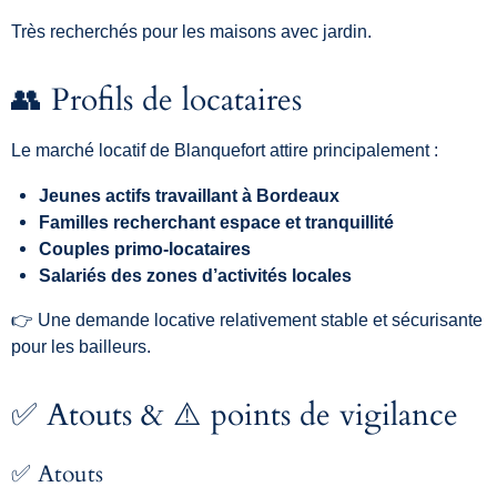
Très
recherchés
pour
les
maisons
avec
jardin.
👥
Profils
de
locataires
Le
marché
locatif
de
Blanquefort
attire
principalement :
Jeunes
actifs
travaillant
à
Bordeaux
Familles
recherchant
espace
et
tranquillité
Couples
primo-
locataires
Salariés
des
zones
d’activités
locales
👉
Une
demande
locative
relativement
stable
et
sécurisante
pour
les
bailleurs.
✅
Atouts & ⚠️
points
de
vigilance
✅
Atouts