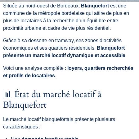
Située
au
nord-
ouest
de
Bordeaux
,
Blanquefort
est
une
commune
de
la
métropole
bordelaise
qui
attire
de
plus
en
plus
de
locataires
à
la
recherche
d’un
équilibre
entre
proximité
urbaine
et
cadre
de
vie
plus
résidentiel.
Grâce
à
sa
desserte
en
tramway,
ses
zones
d’activités
économiques
et
ses
quartiers
résidentiels,
Blanquefort
présente
un
marché
locatif
dynamique
et
accessible
.
Voici
une
analyse
complète :
loyers,
quartiers
recherchés
et
profils
de
locataires
.
📊
État
du
marché
locatif
à
Blanquefort
Le
marché
locatif
blanquefortais
présente
plusieurs
caractéristiques :
Une
demande
locative
stable