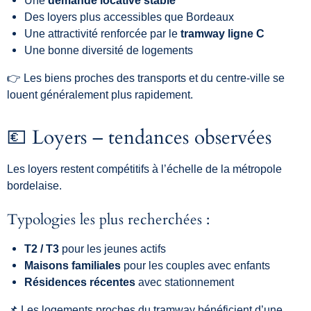
Des
loyers
plus
accessibles
que
Bordeaux
Une
attractivité
renforcée
par
le
tramway
ligne
C
Une
bonne
diversité
de
logements
👉
Les
biens
proches
des
transports
et
du
centre-
ville
se
louent
généralement
plus
rapidement.
💶
Loyers –
tendances
observées
Les
loyers
restent
compétitifs
à
l’échelle
de
la
métropole
bordelaise.
Typologies
les
plus
recherchées :
T2 /
T3
pour
les
jeunes
actifs
Maisons
familiales
pour
les
couples
avec
enfants
Résidences
récentes
avec
stationnement
📌
Les
logements
proches
du
tramway
bénéficient
d’une