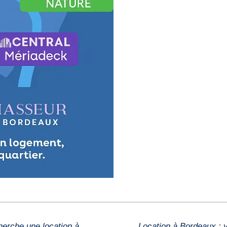
Les 5 erreurs à éviter lorsqu’on cherche une location à Bordeaux