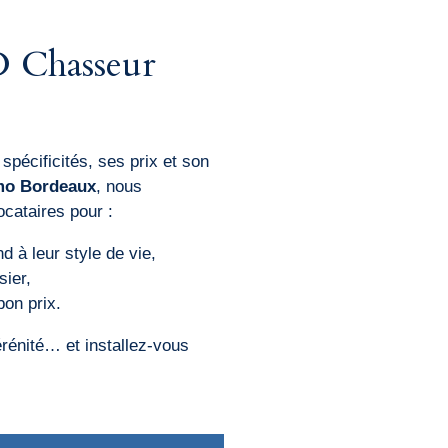
D Chasseur
pécificités, ses prix et son
mo Bordeaux
, nous
cataires pour :
d à leur style de vie,
sier,
bon prix.
énité… et installez-vous