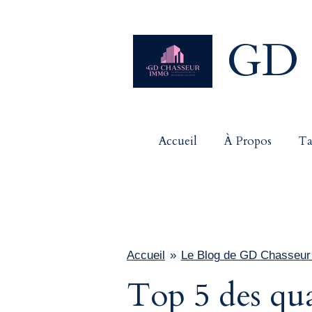
Passer
au
GD 
contenu
principal
Accueil
À Propos
Ta
Accueil
»
Le Blog de GD Chasseu
Top 5 des quar