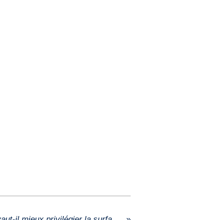
Location à Bordeaux : vaut-il mieux privilégier la surface ou l’emplacement ?
»