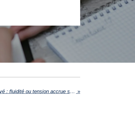
L'assurance loyer impayé : fluidité ou tension accrue sur le marché locatif ?
»