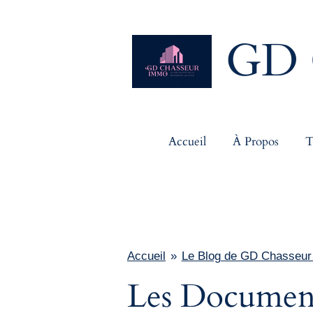
Passer
au
GD 
contenu
principal
Accueil
À Propos
T
Accueil
»
Le Blog de GD Chasseu
Les Document