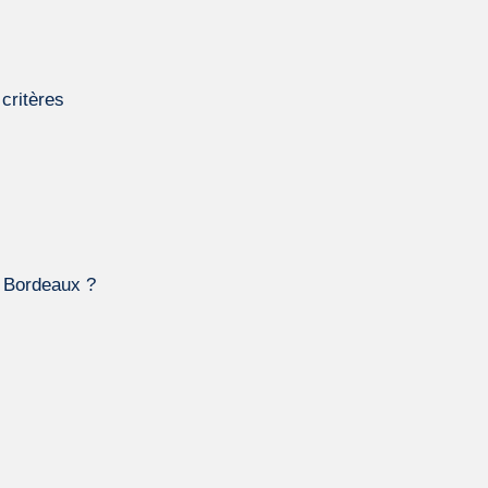
e
critères
à Bordeaux ?