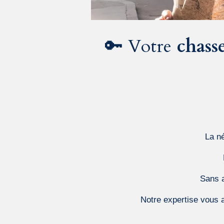
🔑 Votre
chass
La n
Sans a
Notre expertise vous a