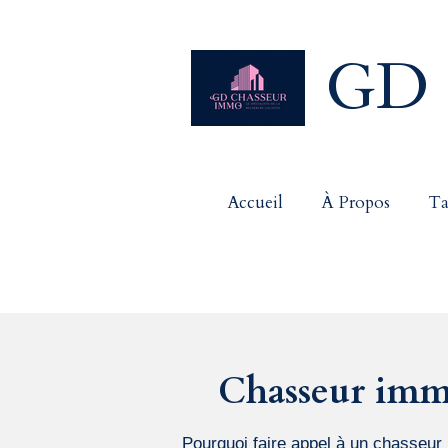
Passer
au
GD 
contenu
principal
Accueil
À Propos
Ta
Chasseur immo
Pourquoi faire appel à un chasseur