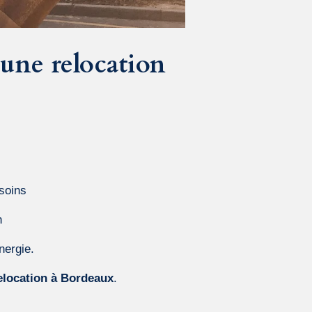
 une relocation
soins
n
nergie.
elocation à Bordeaux
.